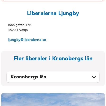
Liberalerna Ljungby
Bäckgatan 17B
352 31 Växjö
ljungby@liberalerna.se
Fler liberaler i Kronobergs län
Kronobergs län
Alvesta
Tingsryd
Lessebo
Uppvidinge
Ljungby
Växjö