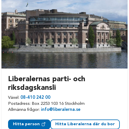
Markaryd
Älmhult
Liberalernas parti- och
riksdagskansli
Växel:
08-410 242 00
Postadress: Box 2253 103 16 Stockholm
Allmänna frågor:
info@liberalerna.se
Hitta person
Hitta Liberalerna där du bor